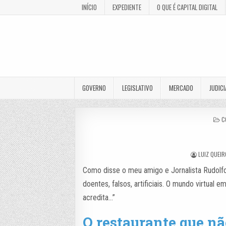
INÍCIO
EXPEDIENTE
O QUE É CAPITAL DIGITAL
GOVERNO
LEGISLATIVO
MERCADO
JUDICI
P
C
I
LUIZ QUEI
Como disse o meu amigo e Jornalista Rudolfo
doentes, falsos, artificiais. O mundo virtua
acredita…”
O restaurante que nã