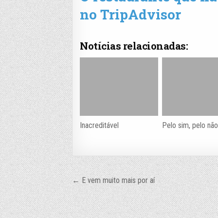
no TripAdvisor
Notícias relacionadas:
Inacreditável
Pelo sim, pelo nã
Navegação
← E vem muito mais por aí
de