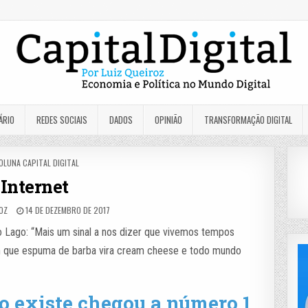
ÁRIO
REDES SOCIAIS
DADOS
OPINIÃO
TRANSFORMAÇÃO DIGITAL
OSTED
OLUNA CAPITAL DIGITAL
N
Internet
ROZ
14 DE DEZEMBRO DE 2017
 Lago: “Mais um sinal a nos dizer que vivemos tempos
l em que espuma de barba vira cream cheese e todo mundo
o existe chegou a número 1