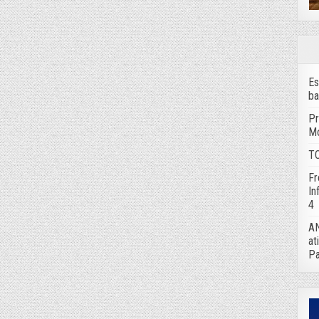
Es
ba
Pr
Mo
TC
Fr
In
4
AN
at
Pa