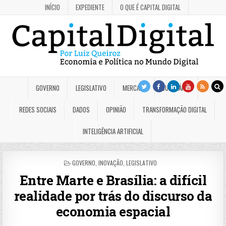
INÍCIO
EXPEDIENTE
O QUE É CAPITAL DIGITAL
GOVERNO
LEGISLATIVO
MERCADO
JUDICIÁRIO
REDES SOCIAIS
DADOS
OPINIÃO
TRANSFORMAÇÃO DIGITAL
INTELIGÊNCIA ARTIFICIAL
POSTED
GOVERNO
,
INOVAÇÃO
,
LEGISLATIVO
IN
Entre Marte e Brasília: a difícil
realidade por trás do discurso da
economia espacial