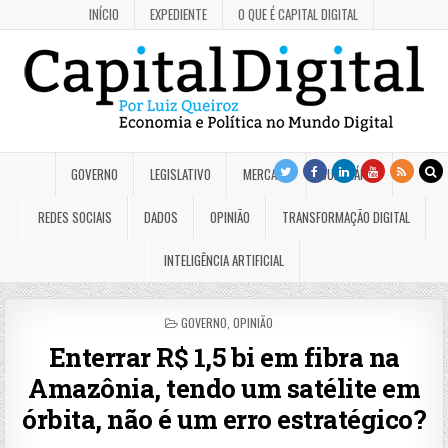
INÍCIO
EXPEDIENTE
O QUE É CAPITAL DIGITAL
GOVERNO
LEGISLATIVO
MERCADO
JUDICIÁRIO
REDES SOCIAIS
DADOS
OPINIÃO
TRANSFORMAÇÃO DIGITAL
INTELIGÊNCIA ARTIFICIAL
POSTED
GOVERNO
,
OPINIÃO
IN
Enterrar R$ 1,5 bi em fibra na
Amazônia, tendo um satélite em
órbita, não é um erro estratégico?