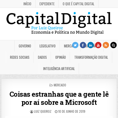
INÍCIO
EXPEDIENTE
O QUE É CAPITAL DIGITAL
GOVERNO
LEGISLATIVO
MERCADO
JUDICIÁRIO
REDES SOCIAIS
DADOS
OPINIÃO
TRANSFORMAÇÃO DIGITAL
INTELIGÊNCIA ARTIFICIAL
POSTED
MERCADO
IN
Coisas estranhas que a gente lê
por aí sobre a Microsoft
LUIZ QUEIROZ
10 DE JUNHO DE 2019