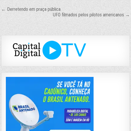
Navegação
← Derretendo em praça pública
UFO filmados pelos pilotos americanos →
de
Post