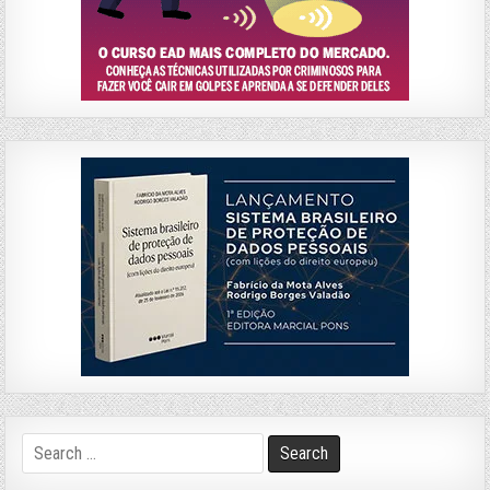
Search
for: