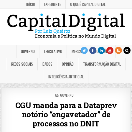
INÍCIO
EXPEDIENTE
O QUE É CAPITAL DIGITAL
GOVERNO
LEGISLATIVO
MERCADO
JUDICIÁRIO
REDES SOCIAIS
DADOS
OPINIÃO
TRANSFORMAÇÃO DIGITAL
INTELIGÊNCIA ARTIFICIAL
POSTED
GOVERNO
IN
CGU manda para a Dataprev
notório “engavetador” de
processos no DNIT