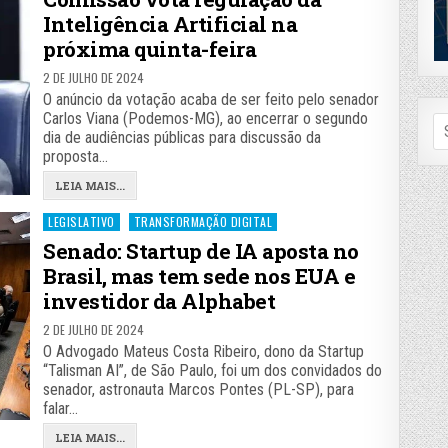
Inteligência Artificial na
próxima quinta-feira
2 DE JULHO DE 2024
O anúncio da votação acaba de ser feito pelo senador
Carlos Viana (Podemos-MG), ao encerrar o segundo
Se
dia de audiências públicas para discussão da
fo
proposta…
LEIA MAIS...
Posted
LEGISLATIVO
TRANSFORMAÇÃO DIGITAL
in
Senado: Startup de IA aposta no
Brasil, mas tem sede nos EUA e
investidor da Alphabet
2 DE JULHO DE 2024
O Advogado Mateus Costa Ribeiro, dono da Startup
“Talisman AI”, de São Paulo, foi um dos convidados do
senador, astronauta Marcos Pontes (PL-SP), para
falar…
LEIA MAIS...