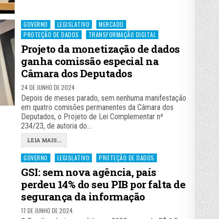
Posted
GOVERNO
LEGISLATIVO
MERCADO
in
PROTEÇÃO DE DADOS
TRANSFORMAÇÃO DIGITAL
Projeto da monetização de dados
ganha comissão especial na
Câmara dos Deputados
24 DE JUNHO DE 2024
Depois de meses parado, sem nenhuma manifestação
em quatro comisões permanentes da Câmara dos
Deputados, o Projeto de Lei Complementar nº
234/23, de autoria do…
LEIA MAIS...
Posted
GOVERNO
LEGISLATIVO
PROTEÇÃO DE DADOS
in
GSI: sem nova agência, país
perdeu 14% do seu PIB por falta de
segurança da informação
17 DE JUNHO DE 2024