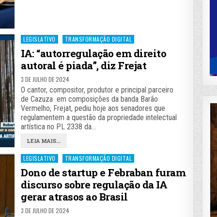
Posted
LEGISLATIVO
TRANSFORMAÇÃO DIGITAL
in
IA: “autorregulação em direito
autoral é piada”, diz Frejat
3 DE JULHO DE 2024
O cantor, compositor, produtor e principal parceiro
de Cazuza em composições da banda Barão
Vermelho, Frejat, pediu hoje aos senadores que
regulamentem a questão da propriedade intelectual
artística no PL 2338 da…
LEIA MAIS...
Posted
LEGISLATIVO
TRANSFORMAÇÃO DIGITAL
in
Dono de startup e Febraban furam
discurso sobre regulação da IA
gerar atrasos ao Brasil
3 DE JULHO DE 2024