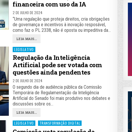
financeira com uso da IA
2 DE JULHO DE 2024
“Uma regulação que proteja direitos, cria obrigações
de governança e incentivos à inovação resposável,
como faz o PL 2338, não é oposta ou impeditiva da…
LEIA MAIS...
Posted
LEGISLATIVO
in
Regulação da Inteligência
Artificial pode ser votada com
questões ainda pendentes
2 DE JULHO DE 2024
O segundo dia de audiência pública da Comissão
Temporária de Regulamentação da Inteligência
Artificial do Senado foi mais produtivo nos debates e
discussões sobre os…
LEIA MAIS...
Posted
LEGISLATIVO
TRANSFORMAÇÃO DIGITAL
in
Comissão vota regulação da