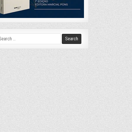
arch
r: