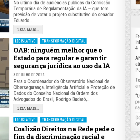
No último dia de audiências públicas da Comissão
Temporária de Regulamentação da IA – que tem
previsão de votar o projeto substitutivo do senador
Eduardo…
LEIA MAIS...
Fr
Posted
LEGISLATIVO
TRANSFORMAÇÃO DIGITAL
In
in
4
OAB: ninguém melhor que o
Estado para regular e garantir
AN
at
segurança jurídica ao uso da IA
Pa
3 DE JULHO DE 2024
Te
Para o Coordenador do Observatório Nacional de
am
Cibersegurança, Inteligência Artificial e Proteção de
Dados do Conselho Nacional da Ordem dos
“O
Advogados do Brasil, Rodrigo Badaró,…
pr
na
LEIA MAIS...
De
Posted
LEGISLATIVO
TRANSFORMAÇÃO DIGITAL
ge
in
Coalizão Direitos na Rede pede o
fim da discriminação racial e