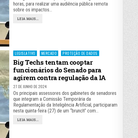
horas, para realizar uma audiência pública remota
sobre os impactos…
LEIA MAIS...
Posted
LEGISLATIVO
MERCADO
PROTEÇÃO DE DADOS
in
Big Techs tentam cooptar
funcionários do Senado para
agirem contra regulação da IA
27 DE JUNHO DE 2024
Os principais assessores dos gabinetes de senadores
que integram a Comissão Temporária da
Regulamentação da Inteligência Artificial, participaram
nesta quinta-feira (27) de um “brunch” com…
LEIA MAIS...