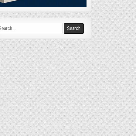
arch
r: