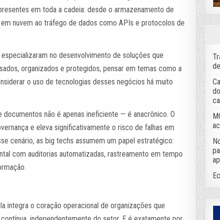
o presentes em toda a cadeia: desde o armazenamento de
 em nuvem ao tráfego de dados como APIs e protocolos de
 especializaram no desenvolvimento de soluções que
Tr
de
sados, organizados e protegidos, pensar em temas como a
Ca
nsiderar o uso de tecnologias desses negócios há muito
do
ca
 documentos não é apenas ineficiente — é anacrônico. O
MC
ac
nança e eleva significativamente o risco de falhas em
sse cenário, as big techs assumem um papel estratégico:
No
pa
ntal com auditorias automatizadas, rastreamento em tempo
ap
formação.
Ec
ela integra o coração operacional de organizações que
 contínua, independentemente do setor. E é exatamente por