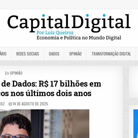
ÁRIO
REDES SOCIAIS
DADOS
OPINIÃO
TRANSFORMAÇÃO DIGITAL
POSTED
OPINIÃO
IN
 de Dados: R$ 17 bilhões em
cos nos últimos dois anos
ROZ
14 DE AGOSTO DE 2025