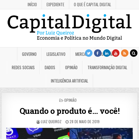
INÍCIO
EXPEDIENTE
O QUE É CAPITAL DIGITAL
GOVERNO
LEGISLATIVO
MERCADO
JUDICIÁRIO
REDES SOCIAIS
DADOS
OPINIÃO
TRANSFORMAÇÃO DIGITAL
INTELIGÊNCIA ARTIFICIAL
POSTED
OPINIÃO
IN
Quando o produto é… você!
LUIZ QUEIROZ
28 DE MAIO DE 2019