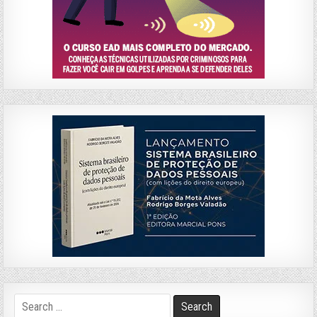
Search
for: