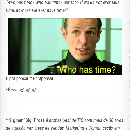
“
Who has time? Who has time? But then if we do not ever take
time,
how can we ever have time
?
”
.
É pra pensar. #Borapensar.
*É isso 😎 😎 😎
__________________________________________________
_________
*
Sigmar ‘Sig’ Frota
é profissional de TIC com mais de 30 anos
de atuação nas áreas de Vendas, Marketing e Comunicação em