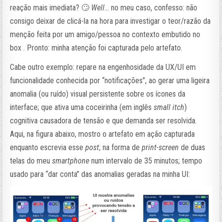
reação mais imediata? 🙄
Well
… no meu caso, confesso: não
consigo deixar de clicá-la na hora para investigar o teor/razão da
menção feita por um amigo/pessoa no contexto embutido no
box . Pronto: minha atenção foi capturada pelo artefato.
Cabe outro exemplo: repare na engenhosidade da UX/UI em
funcionalidade conhecida por “notificações”, ao gerar uma ligeira
anomalia (ou ruído) visual persistente sobre os ícones da
interface; que ativa uma coceirinha (em inglês
small itch
)
cognitiva causadora de tensão e que demanda ser resolvida.
Aqui, na figura abaixo, mostro o artefato em ação capturada
enquanto escrevia esse
post
; na forma de
print-screen
de duas
telas do meu
smartphone
num intervalo de 35 minutos; tempo
usado para “dar conta” das anomalias geradas na minha UI: