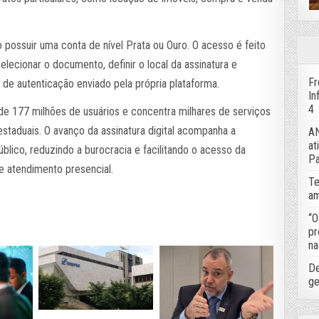
o possuir uma conta de nível Prata ou Ouro. O acesso é feito
elecionar o documento, definir o local da assinatura e
Fr
de autenticação enviado pela própria plataforma.
In
4
 de 177 milhões de usuários e concentra milhares de serviços
estaduais. O avanço da assinatura digital acompanha a
AN
at
blico, reduzindo a burocracia e facilitando o acesso da
Pa
e atendimento presencial.
Te
am
“O
pr
na
De
ge