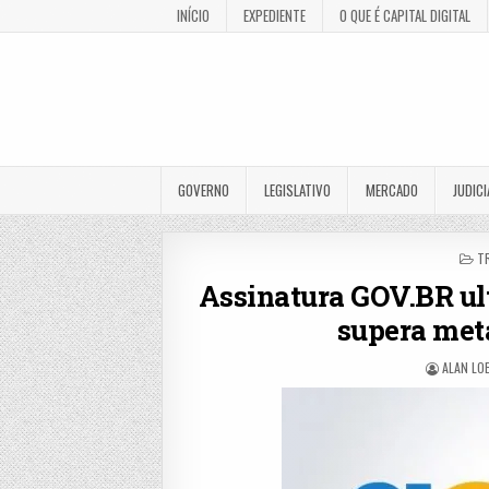
INÍCIO
EXPEDIENTE
O QUE É CAPITAL DIGITAL
GOVERNO
LEGISLATIVO
MERCADO
JUDICI
P
T
IN
Assinatura GOV.BR ult
supera meta
ALAN LO