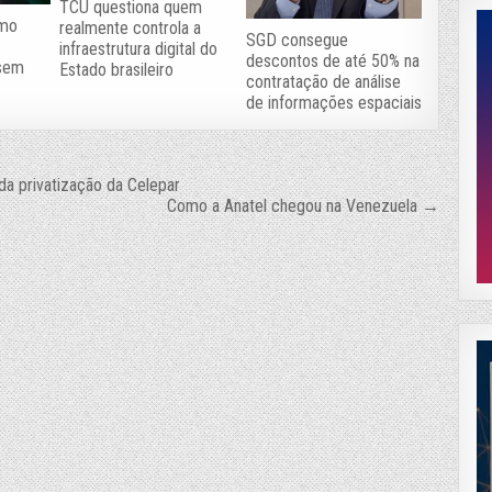
TCU questiona quem
omo
realmente controla a
SGD consegue
a
infraestrutura digital do
descontos de até 50% na
 sem
Estado brasileiro
contratação de análise
de informações espaciais
a privatização da Celepar
Como a Anatel chegou na Venezuela →