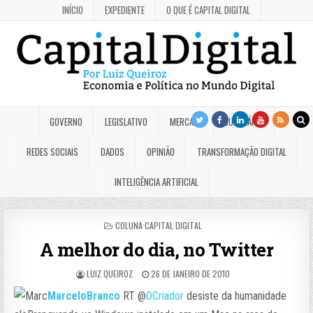
INÍCIO
EXPEDIENTE
O QUE É CAPITAL DIGITAL
GOVERNO
LEGISLATIVO
MERCADO
JUDICIÁRIO
REDES SOCIAIS
DADOS
OPINIÃO
TRANSFORMAÇÃO DIGITAL
INTELIGÊNCIA ARTIFICIAL
POSTED
COLUNA CAPITAL DIGITAL
IN
A melhor do dia, no Twitter
LUIZ QUEIROZ
26 DE JANEIRO DE 2010
MarceloBranco
RT @
OCriador
desiste da humanidade