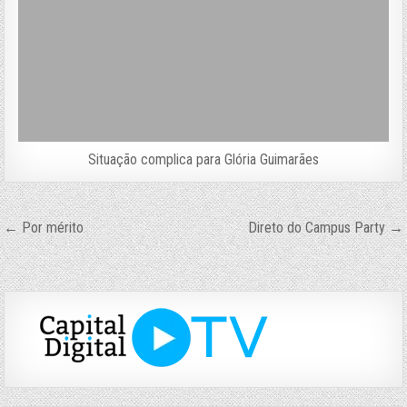
Situação complica para Glória Guimarães
Navegação
← Por mérito
Direto do Campus Party →
de
Post