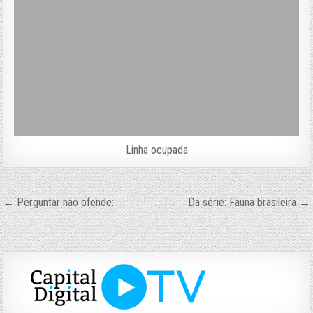
Linha ocupada
Navegação
← Perguntar não ofende:
Da série: Fauna brasileira →
de
Post