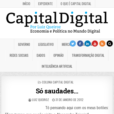
INÍCIO
EXPEDIENTE
O QUE É CAPITAL DIGITAL
GOVERNO
LEGISLATIVO
MERCADO
JUDICIÁRIO
REDES SOCIAIS
DADOS
OPINIÃO
TRANSFORMAÇÃO DIGITAL
INTELIGÊNCIA ARTIFICIAL
POSTED
COLUNA CAPITAL DIGITAL
IN
Só saudades…
LUIZ QUEIROZ
31 DE JANEIRO DE 2012
Tô pensando aqui com os meus botões: