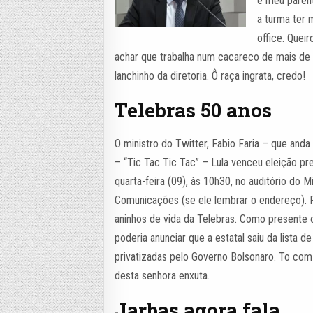
é meu parent
a turma ter 
office. Quei
achar que trabalha num cacareco de mais de 
lanchinho da diretoria. Ô raça ingrata, credo!
Telebras 50 anos
O ministro do Twitter, Fabio Faria – que anda
– “Tic Tac Tic Tac” – Lula venceu eleição pre
quarta-feira (09), às 10h30, no auditório do M
Comunicações (se ele lembrar o endereço). 
aninhos de vida da Telebras. Como presente 
poderia anunciar que a estatal saiu da lista 
privatizadas pelo Governo Bolsonaro. To com 
desta senhora enxuta.
Jarbas agora fala