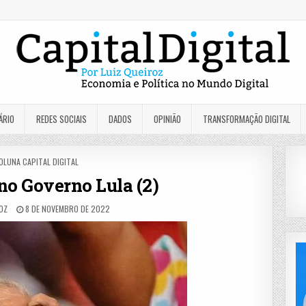
ÁRIO
REDES SOCIAIS
DADOS
OPINIÃO
TRANSFORMAÇÃO DIGITAL
OSTED
OLUNA CAPITAL DIGITAL
N
no Governo Lula (2)
OZ
8 DE NOVEMBRO DE 2022