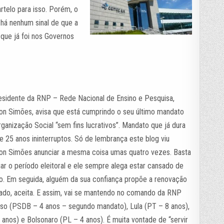
rtelo para isso. Porém, o
o há nenhum sinal de que a
 que já foi nos Governos
esidente da RNP – Rede Nacional de Ensino e Pesquisa,
on Simões, avisa que está cumprindo o seu último mandato
rganização Social “sem fins lucrativos”. Mandato que já dura
e 25 anos ininterruptos. Só de lembrança este blog viu
on Simões anunciar a mesma coisa umas quatro vezes. Basta
ar o período eleitoral e ele sempre alega estar cansado de
rno. Em seguida, alguém da sua confiança propõe a renovação
zado, aceita. E assim, vai se mantendo no comando da RNP
so (PSDB – 4 anos – segundo mandato), Lula (PT – 8 anos),
anos) e Bolsonaro (PL – 4 anos). É muita vontade de “servir