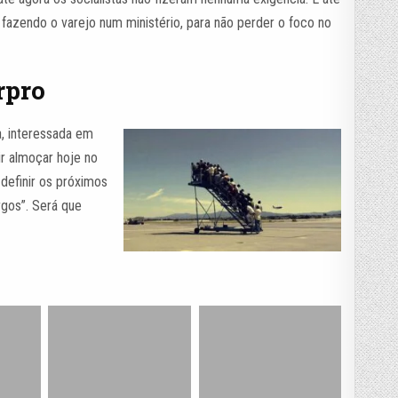
azendo o varejo num ministério, para não perder o foco no
rpro
a, interessada em
ir almoçar hoje no
 definir os próximos
rgos”. Será que