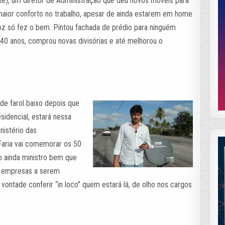
e), um diretor de Administração que deu novos móveis para
maior conforto no trabalho, apesar de ainda estarem em home
roz só fez o bem. Pintou fachada de prédio para ninguém
40 anos, comprou novas divisórias e até melhorou o
 de farol baixo depois que
sidencial, estará nessa
inistério das
Faria vai comemorar os 50
o ainda ministro bem que
de empresas a serem
vontade conferir “in loco” quem estará lá, de olho nos cargos