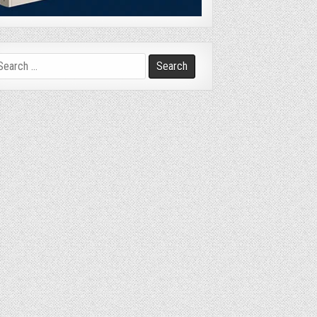
arch
r: