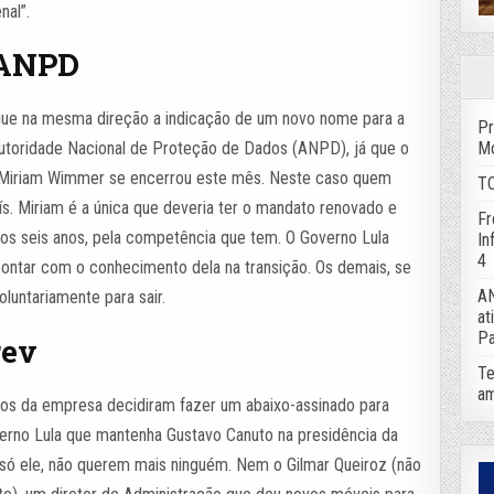
nal”.
 ANPD
e na mesma direção a indicação de um novo nome para a
Pr
Mo
utoridade Nacional de Proteção de Dados (ANPD), já que o
Miriam Wimmer se encerrou este mês. Neste caso quem
TC
ís. Miriam é a única que deveria ter o mandato renovado e
Fr
os seis anos, pela competência que tem. O Governo Lula
In
4
contar com o conhecimento dela na transição. Os demais, se
AN
luntariamente para sair.
at
Pa
rev
Te
am
ios da empresa decidiram fazer um abaixo-assinado para
erno Lula que mantenha Gustavo Canuto na presidência da
 só ele, não querem mais ninguém. Nem o Gilmar Queiroz (não