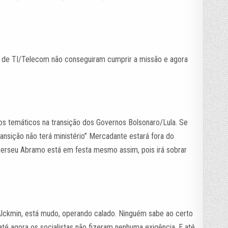
is de TI/Telecom não conseguiram cumprir a missão e agora
os temáticos na transição dos Governos Bolsonaro/Lula. Se
ransição não terá ministério” Mercadante estará fora do
Perseu Abramo está em festa mesmo assim, pois irá sobrar
 Alckmin, está mudo, operando calado. Ninguém sabe ao certo
té agora os socialistas não fizeram nenhuma exigência. E até