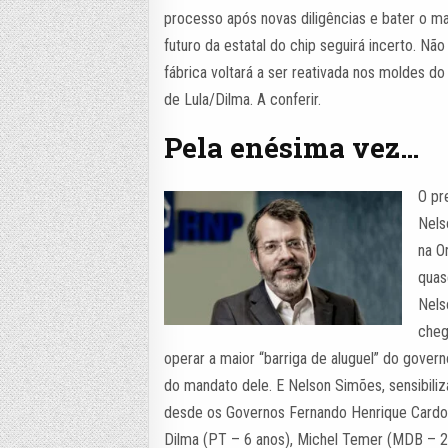
processo após novas diligências e bater o ma
futuro da estatal do chip seguirá incerto. Nã
fábrica voltará a ser reativada nos moldes do
de Lula/Dilma. A conferir.
Pela enésima vez…
O pr
Nels
na O
quas
Nels
cheg
operar a maior “barriga de aluguel” do gove
do mandato dele. E Nelson Simões, sensibili
desde os Governos Fernando Henrique Cardo
Dilma (PT – 6 anos), Michel Temer (MDB – 2 