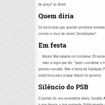
de graça” ao Brasil.
Quem diria
Os burocratas que queriam privatizar estata
correm o risco de serem “privatizados”.
Em festa
Aloizio Mercadante irá coordenar 28 núcle
valer a regra que diz: “quem coordenar a t
primeiro escalão. Mas a turma da Fundação 
muita boca para ocupar depois no governo.
Silêncio do PSB
O partido do vice-presidente eleito, Geraldo
o que deseja, o que pretende. Publicamente a