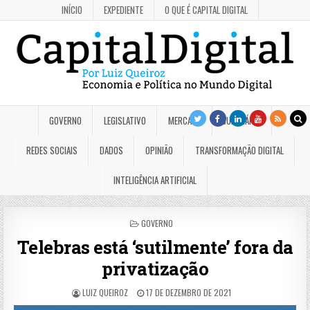
INÍCIO
EXPEDIENTE
O QUE É CAPITAL DIGITAL
GOVERNO
LEGISLATIVO
MERCADO
JUDICIÁRIO
REDES SOCIAIS
DADOS
OPINIÃO
TRANSFORMAÇÃO DIGITAL
INTELIGÊNCIA ARTIFICIAL
POSTED
GOVERNO
IN
Telebras está ‘sutilmente’ fora da
privatização
LUIZ QUEIROZ
17 DE DEZEMBRO DE 2021