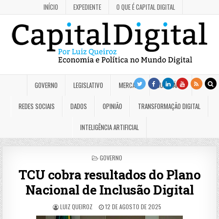
INÍCIO
EXPEDIENTE
O QUE É CAPITAL DIGITAL
GOVERNO
LEGISLATIVO
MERCADO
JUDICIÁRIO
REDES SOCIAIS
DADOS
OPINIÃO
TRANSFORMAÇÃO DIGITAL
INTELIGÊNCIA ARTIFICIAL
POSTED
GOVERNO
IN
TCU cobra resultados do Plano
Nacional de Inclusão Digital
LUIZ QUEIROZ
12 DE AGOSTO DE 2025