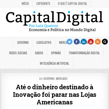
INÍCIO
EXPEDIENTE
O QUE É CAPITAL DIGITAL
GOVERNO
LEGISLATIVO
MERCADO
JUDICIÁRIO
REDES SOCIAIS
DADOS
OPINIÃO
TRANSFORMAÇÃO DIGITAL
INTELIGÊNCIA ARTIFICIAL
POSTED
GOVERNO
,
MERCADO
IN
Até o dinheiro destinado à
Inovação foi parar nas Lojas
Americanas