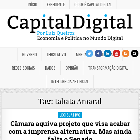
INÍCIO
EXPEDIENTE
O QUE É CAPITAL DIGITAL
GOVERNO
LEGISLATIVO
MERCADO
JUDICIÁRIO
REDES SOCIAIS
DADOS
OPINIÃO
TRANSFORMAÇÃO DIGITAL
INTELIGÊNCIA ARTIFICIAL
Tag:
tabata Amaral
Posted
LEGISLATIVO
in
Câmara aquiva projeto que visa acabar
com a imprensa alternativa. Mas ainda
falta o Senado