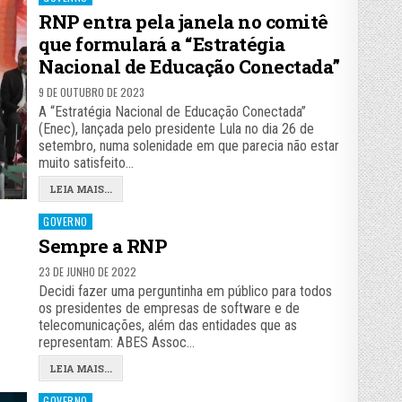
in
RNP entra pela janela no comitê
que formulará a “Estratégia
Nacional de Educação Conectada”
9 DE OUTUBRO DE 2023
A “Estratégia Nacional de Educação Conectada”
(Enec), lançada pelo presidente Lula no dia 26 de
setembro, numa solenidade em que parecia não estar
muito satisfeito…
LEIA MAIS...
Posted
GOVERNO
in
Sempre a RNP
23 DE JUNHO DE 2022
Decidi fazer uma perguntinha em público para todos
os presidentes de empresas de software e de
telecomunicações, além das entidades que as
representam: ABES Assoc…
LEIA MAIS...
Posted
GOVERNO