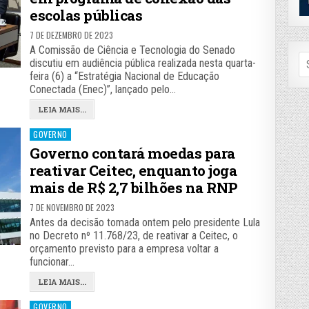
escolas públicas
7 DE DEZEMBRO DE 2023
A Comissão de Ciência e Tecnologia do Senado
Se
discutiu em audiência pública realizada nesta quarta-
fo
feira (6) a “Estratégia Nacional de Educação
Conectada (Enec)”, lançado pelo…
LEIA MAIS...
Posted
GOVERNO
in
Governo contará moedas para
reativar Ceitec, enquanto joga
mais de R$ 2,7 bilhões na RNP
7 DE NOVEMBRO DE 2023
Antes da decisão tomada ontem pelo presidente Lula
no Decreto nº 11.768/23, de reativar a Ceitec, o
orçamento previsto para a empresa voltar a
funcionar…
LEIA MAIS...
Posted
GOVERNO