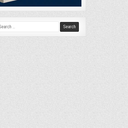
arch
r: