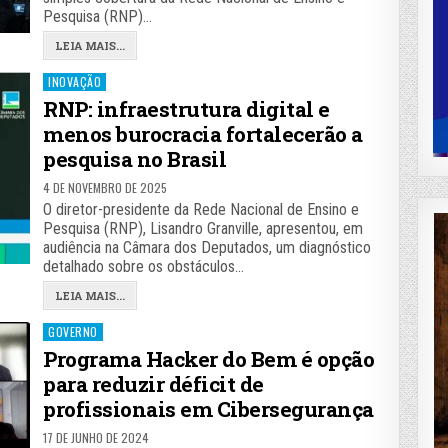
Pesquisa (RNP)…
LEIA MAIS...
Posted
INOVAÇÃO
in
RNP: infraestrutura digital e
menos burocracia fortalecerão a
pesquisa no Brasil
4 DE NOVEMBRO DE 2025
O diretor-presidente da Rede Nacional de Ensino e
Pesquisa (RNP), Lisandro Granville, apresentou, em
audiência na Câmara dos Deputados, um diagnóstico
detalhado sobre os obstáculos…
LEIA MAIS...
Posted
GOVERNO
in
Programa Hacker do Bem é opção
para reduzir déficit de
profissionais em Cibersegurança
17 DE JUNHO DE 2024