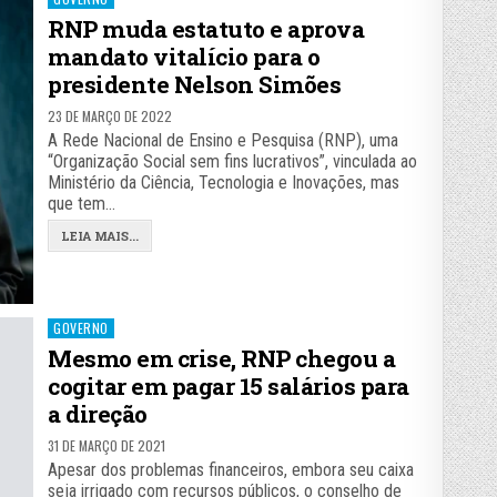
in
RNP muda estatuto e aprova
mandato vitalício para o
presidente Nelson Simões
23 DE MARÇO DE 2022
A Rede Nacional de Ensino e Pesquisa (RNP), uma
“Organização Social sem fins lucrativos”, vinculada ao
Ministério da Ciência, Tecnologia e Inovações, mas
que tem…
LEIA MAIS...
Posted
GOVERNO
in
Mesmo em crise, RNP chegou a
cogitar em pagar 15 salários para
a direção
31 DE MARÇO DE 2021
Apesar dos problemas financeiros, embora seu caixa
seja irrigado com recursos públicos, o conselho de