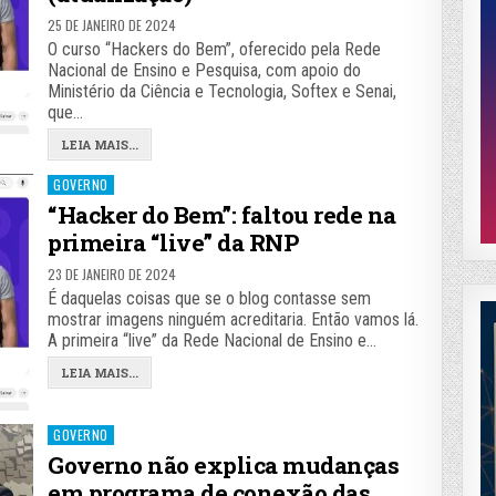
25 DE JANEIRO DE 2024
O curso “Hackers do Bem”, oferecido pela Rede
Nacional de Ensino e Pesquisa, com apoio do
Ministério da Ciência e Tecnologia, Softex e Senai,
que…
LEIA MAIS...
Posted
GOVERNO
in
“Hacker do Bem”: faltou rede na
primeira “live” da RNP
23 DE JANEIRO DE 2024
É daquelas coisas que se o blog contasse sem
mostrar imagens ninguém acreditaria. Então vamos lá.
A primeira “live” da Rede Nacional de Ensino e…
LEIA MAIS...
Posted
GOVERNO
in
Governo não explica mudanças
em programa de conexão das