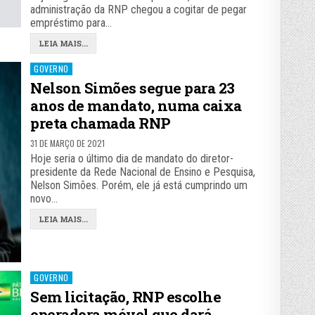
administração da RNP chegou a cogitar de pegar
empréstimo para…
LEIA MAIS...
Posted
GOVERNO
in
Nelson Simões segue para 23
anos de mandato, numa caixa
preta chamada RNP
31 DE MARÇO DE 2021
Hoje seria o último dia de mandato do diretor-
presidente da Rede Nacional de Ensino e Pesquisa,
Nelson Simões. Porém, ele já está cumprindo um
novo…
LEIA MAIS...
Posted
GOVERNO
in
Sem licitação, RNP escolhe
operadora móvel que dará