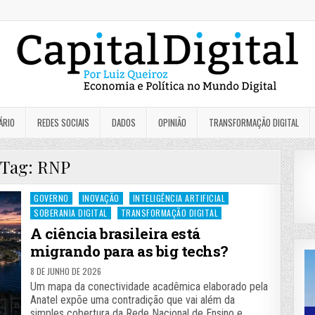
ÁRIO
REDES SOCIAIS
DADOS
OPINIÃO
TRANSFORMAÇÃO DIGITAL
Tag:
RNP
Posted
GOVERNO
INOVAÇÃO
INTELIGÊNCIA ARTIFICIAL
in
SOBERANIA DIGITAL
TRANSFORMAÇÃO DIGITAL
A ciência brasileira está
migrando para as big techs?
8 DE JUNHO DE 2026
Um mapa da conectividade acadêmica elaborado pela
Anatel expõe uma contradição que vai além da
simples cobertura da Rede Nacional de Ensino e