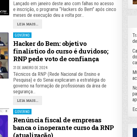
Lançado em janeiro deste ano com falhas no acesso
e inscrição, o programa “Hackers do Bem” após cinco
meses de execução deu a volta por…
LEIA MAIS...
Posted
Tr
GOVERNO
in
de
Hacker do Bem: objetivo
finalístico do curso é duvidoso;
Ca
do
RNP pede voto de confiança
ca
31 DE JANEIRO DE 2024
MC
Técnicos da RNP (Rede Nacional de Ensino e
ac
Pesquisa) e do Senai explicaram a estratégia do
governo na formação de profissionais da área de
No
segurança…
pa
ap
LEIA MAIS...
Ec
Posted
GOVERNO
in
Renúncia fiscal de empresas
banca o inoperante curso da RNP
(atualização)