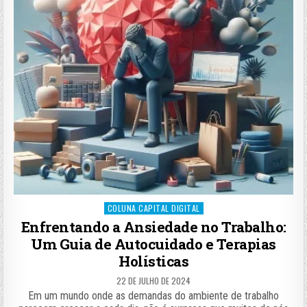
Posted
COLUNA CAPITAL DIGITAL
in
Enfrentando a Ansiedade no Trabalho:
Um Guia de Autocuidado e Terapias
Holísticas
22 DE JULHO DE 2024
Em um mundo onde as demandas do ambiente de trabalho