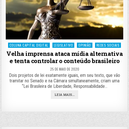
Posted
COLUNA CAPITAL DIGITAL
LEGISLATIVO
OPINIÃO
REDES SOCIAIS
in
Velha imprensa ataca mídia alternativa
e tenta controlar o conteúdo brasileiro
25 DE MAIO DE 2020
Dois projetos de lei exatamente iguais, em seu texto, que vão
tramitar no Senado e na Câmara simultaneamente, criam uma
“Lei Brasileira de Liberdade, Responsabilidade…
LEIA MAIS...