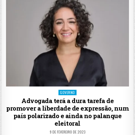
Posted
GOVERNO
in
Advogada terá a dura tarefa de
promover a liberdade de expressão, num
país polarizado e ainda no palanque
eleitoral
9 DE FEVEREIRO DE 2023