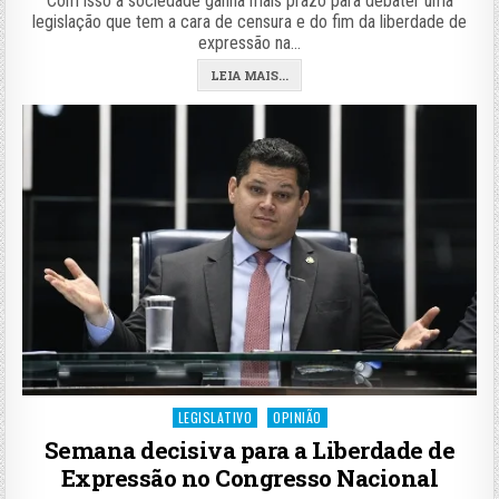
Com isso a sociedade ganha mais prazo para debater uma
legislação que tem a cara de censura e do fim da liberdade de
expressão na…
LEIA MAIS...
Posted
LEGISLATIVO
OPINIÃO
in
Semana decisiva para a Liberdade de
Expressão no Congresso Nacional