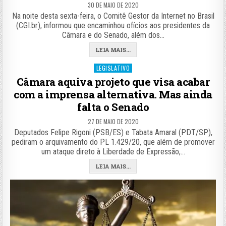
30 DE MAIO DE 2020
Na noite desta sexta-feira, o Comitê Gestor da Internet no Brasil
(CGI.br), informou que encaminhou ofícios aos presidentes da
Câmara e do Senado, além dos…
LEIA MAIS...
Posted
LEGISLATIVO
in
Câmara aquiva projeto que visa acabar
com a imprensa alternativa. Mas ainda
falta o Senado
27 DE MAIO DE 2020
Deputados Felipe Rigoni (PSB/ES) e Tabata Amaral (PDT/SP),
pediram o arquivamento do PL 1.429/20, que além de promover
um ataque direto à Liberdade de Expressão,…
LEIA MAIS...