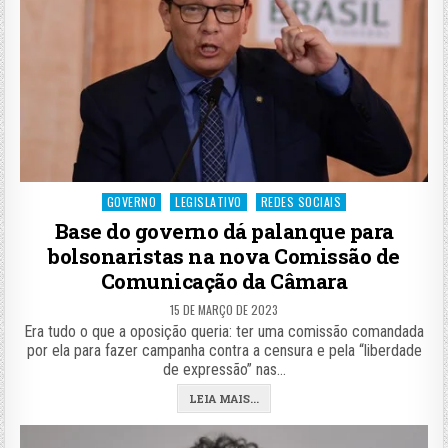
Posted
GOVERNO
LEGISLATIVO
REDES SOCIAIS
in
Base do governo dá palanque para
bolsonaristas na nova Comissão de
Comunicação da Câmara
15 DE MARÇO DE 2023
Era tudo o que a oposição queria: ter uma comissão comandada
por ela para fazer campanha contra a censura e pela “liberdade
de expressão” nas…
LEIA MAIS...