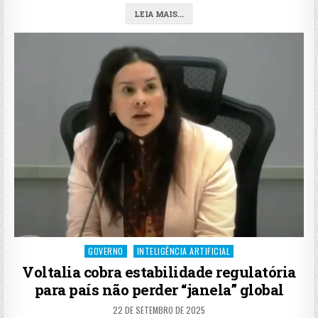
LEIA MAIS...
Posted
GOVERNO
INTELIGÊNCIA ARTIFICIAL
in
Voltalia cobra estabilidade regulatória
para país não perder “janela” global
22 DE SETEMBRO DE 2025