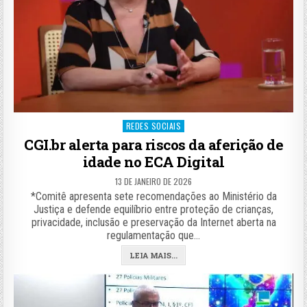
Posted
REDES SOCIAIS
in
CGI.br alerta para riscos da aferição de
idade no ECA Digital
13 DE JANEIRO DE 2026
*Comitê apresenta sete recomendações ao Ministério da
Justiça e defende equilíbrio entre proteção de crianças,
privacidade, inclusão e preservação da Internet aberta na
regulamentação que…
LEIA MAIS...