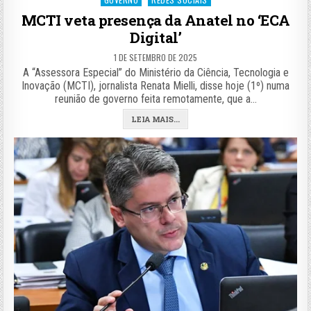
in
MCTI veta presença da Anatel no ‘ECA
Digital’
1 DE SETEMBRO DE 2025
A “Assessora Especial” do Ministério da Ciência, Tecnologia e
Inovação (MCTI), jornalista Renata Mielli, disse hoje (1º) numa
reunião de governo feita remotamente, que a…
LEIA MAIS...