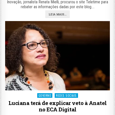
Inovação, jornalista Renata Mielli, procurou o site Teletime para
rebater as informações dadas por este blog….
LEIA MAIS...
Posted
GOVERNO
REDES SOCIAIS
in
Luciana terá de explicar veto à Anatel
no ECA Digital