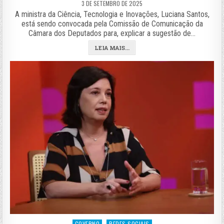
3 DE SETEMBRO DE 2025
A ministra da Ciência, Tecnologia e Inovações, Luciana Santos,
está sendo convocada pela Comissão de Comunicação da
Câmara dos Deputados para, explicar a sugestão de…
LEIA MAIS...
Posted
GOVERNO
REDES SOCIAIS