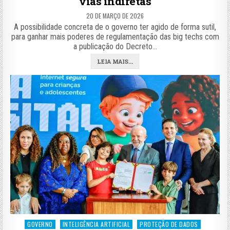
vias indiretas
20 DE MARÇO DE 2026
A possibilidade concreta de o governo ter agido de forma sutil,
para ganhar mais poderes de regulamentação das big techs com
a publicação do Decreto…
LEIA MAIS...
Posted
GOVERNO
INTELIGÊNCIA ARTIFICIAL
PROTEÇÃO DE DADOS