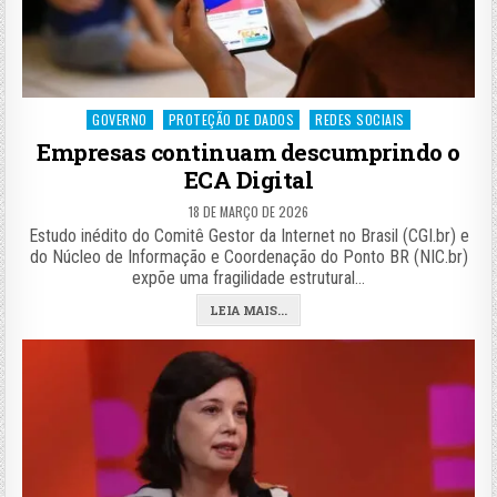
Posted
GOVERNO
PROTEÇÃO DE DADOS
REDES SOCIAIS
in
Empresas continuam descumprindo o
ECA Digital
18 DE MARÇO DE 2026
Estudo inédito do Comitê Gestor da Internet no Brasil (CGI.br) e
do Núcleo de Informação e Coordenação do Ponto BR (NIC.br)
expõe uma fragilidade estrutural…
LEIA MAIS...