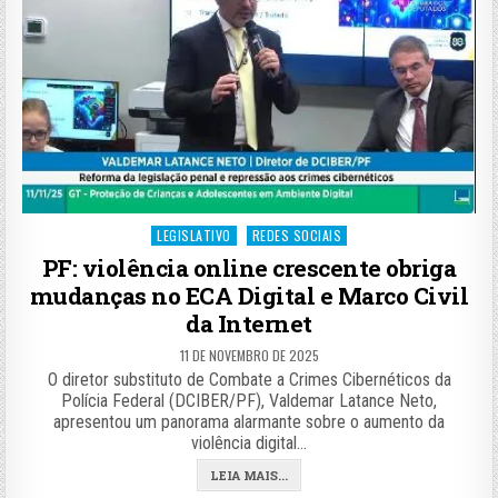
Posted
LEGISLATIVO
REDES SOCIAIS
in
PF: violência online crescente obriga
mudanças no ECA Digital e Marco Civil
da Internet
11 DE NOVEMBRO DE 2025
O diretor substituto de Combate a Crimes Cibernéticos da
Polícia Federal (DCIBER/PF), Valdemar Latance Neto,
apresentou um panorama alarmante sobre o aumento da
violência digital…
LEIA MAIS...