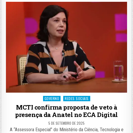
Posted
GOVERNO
REDES SOCIAIS
in
MCTI confirma proposta de veto à
presença da Anatel no ECA Digital
5 DE SETEMBRO DE 2025
A “Assessora Especial” do Ministério da Ciência, Tecnologia e