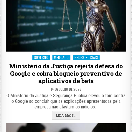
Posted
GOVERNO
MERCADO
REDES SOCIAIS
in
Ministério da Justiça rejeita defesa do
Google e cobra bloqueio preventivo de
aplicativos de bets
14 DE JULHO DE 2026
O Ministério da Justiça e Segurança Pública elevou o tom contra
o Google ao concluir que as explicações apresentadas pela
empresa não afastam os indícios…
LEIA MAIS...