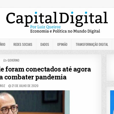
ÁRIO
REDES SOCIAIS
DADOS
OPINIÃO
TRANSFORMAÇÃO DIGITAL
POSTED
GOVERNO
IN
de foram conectados até agora
ra combater pandemia
IROZ
21 DE JULHO DE 2020