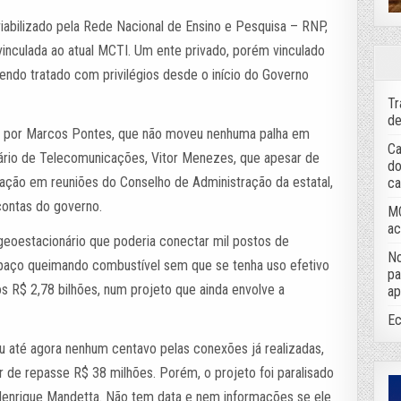
viabilizado pela Rede Nacional de Ensino e Pesquisa – RNP,
 vinculada ao atual MCTI. Um ente privado, porém vinculado
ndo tratado com privilégios desde o início do Governo
Tr
de
ção por Marcos Pontes, que não moveu nenhuma palha em
Ca
rio de Telecomunicações, Vitor Menezes, que apesar de
do
ação em reuniões do Conselho de Administração da estatal,
ca
contas do governo.
MC
ac
 geoestacionário que poderia conectar mil postos de
No
spaço queimando combustível sem que se tenha uso efetivo
pa
cos R$ 2,78 bilhões, num projeto que ainda envolve a
ap
Ec
u até agora nenhum centavo pelas conexões já realizadas,
 de repasse R$ 38 milhões. Porém, o projeto foi paralisado
 Henrique Mandetta. Não tem data e nem informações se ele