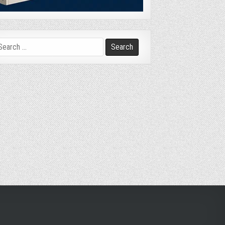
arch
r: