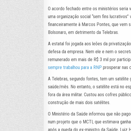
O acordo fechado entre os ministérios seria 
uma organização social “sem fins lucrativos”
financeiramente à Marcos Pontes, que vem se
Bolsonaro, em detrimento da Telebras.
A estatal foi jogada aos leões da privatiza
defesa da empresa. Nem ele e nem o secretá
remunerado em mais de R$ 3 mil por particip
sempre trabalhou para a RNP
prosperar nas 
A Telebras, segundo fontes, tem um satélite
saúde/mês. No entanto, o satélite está no e
fora da área militar. Custou aos cofres públi
construção de mais dois satélites.
O Ministério da Saúde informou que não pago
num projeto que o MCTI, que estimava ganhar
após a queda do ex-ministro da Saúde, Luiz