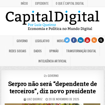
INÍCIO
EXPEDIENTE
O QUE É CAPITAL DIGITAL
GOVERNO
LEGISLATIVO
MERCADO
JUDICIÁRIO
REDES SOCIAIS
DADOS
OPINIÃO
TRANSFORMAÇÃO DIGITAL
INTELIGÊNCIA ARTIFICIAL
POSTED
GOVERNO
IN
Serpro não será “dependente de
terceiros”, diz novo presidente
LUIZ QUEIROZ
20 DE NOVEMBRO DE 2025