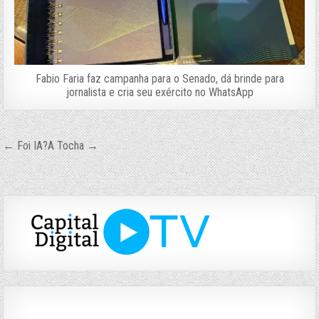
Fabio Faria faz campanha para o Senado, dá brinde para
jornalista e cria seu exército no WhatsApp
Navegação
← Foi IA?
A Tocha →
de
Post