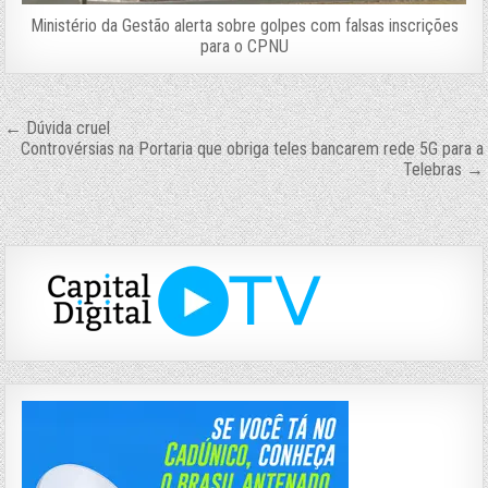
Ministério da Gestão alerta sobre golpes com falsas inscrições
para o CPNU
Navegação
← Dúvida cruel
Controvérsias na Portaria que obriga teles bancarem rede 5G para a
de
Telebras →
Post