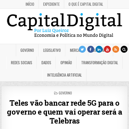
INÍCIO
EXPEDIENTE
O QUE É CAPITAL DIGITAL
GOVERNO
LEGISLATIVO
MERCADO
JUDICIÁRIO
REDES SOCIAIS
DADOS
OPINIÃO
TRANSFORMAÇÃO DIGITAL
INTELIGÊNCIA ARTIFICIAL
POSTED
GOVERNO
IN
Teles vão bancar rede 5G para o
governo e quem vai operar será a
Telebras