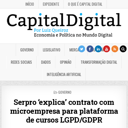
INÍCIO
EXPEDIENTE
O QUE É CAPITAL DIGITAL
GOVERNO
LEGISLATIVO
MERCADO
JUDICIÁRIO
REDES SOCIAIS
DADOS
OPINIÃO
TRANSFORMAÇÃO DIGITAL
INTELIGÊNCIA ARTIFICIAL
POSTED
GOVERNO
IN
Serpro ‘explica’ contrato com
microempresa para plataforma
de cursos LGPD/GDPR