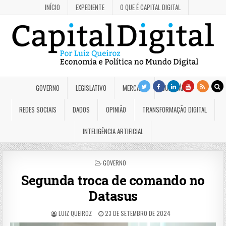
INÍCIO
EXPEDIENTE
O QUE É CAPITAL DIGITAL
GOVERNO
LEGISLATIVO
MERCADO
JUDICIÁRIO
REDES SOCIAIS
DADOS
OPINIÃO
TRANSFORMAÇÃO DIGITAL
INTELIGÊNCIA ARTIFICIAL
POSTED
GOVERNO
IN
Segunda troca de comando no
Datasus
LUIZ QUEIROZ
23 DE SETEMBRO DE 2024