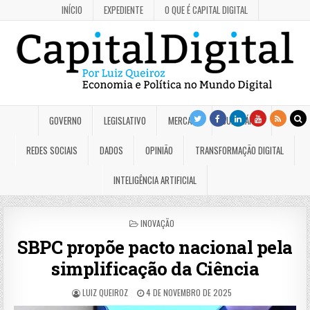
INÍCIO
EXPEDIENTE
O QUE É CAPITAL DIGITAL
GOVERNO
LEGISLATIVO
MERCADO
JUDICIÁRIO
REDES SOCIAIS
DADOS
OPINIÃO
TRANSFORMAÇÃO DIGITAL
INTELIGÊNCIA ARTIFICIAL
POSTED
INOVAÇÃO
IN
SBPC propõe pacto nacional pela
simplificação da Ciência
LUIZ QUEIROZ
4 DE NOVEMBRO DE 2025