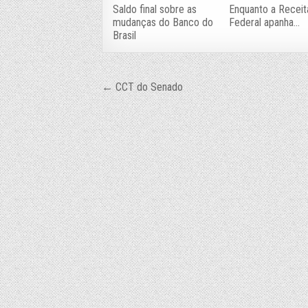
Saldo final sobre as
Enquanto a Receit
mudanças do Banco do
Federal apanha…
Brasil
Navegação
← CCT do Senado
de
Post