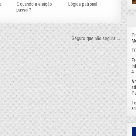
a
E quando a eleição
Lógica patronal
passar?
Pr
Seguro que não segura →
Mo
TC
Fr
In
4
AN
at
Pa
Te
am