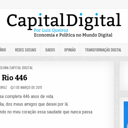
ÁRIO
REDES SOCIAIS
DADOS
OPINIÃO
TRANSFORMAÇÃO DIGITAL
OSTED
OLUNA CAPITAL DIGITAL
N
Rio 446
EIROZ
1 DE MARÇO DE 2011
sa completa 446 anos de vida.
lia, dos meus amigos que deixei por lá.
gando no meu coração essa saudade que nunca passa.