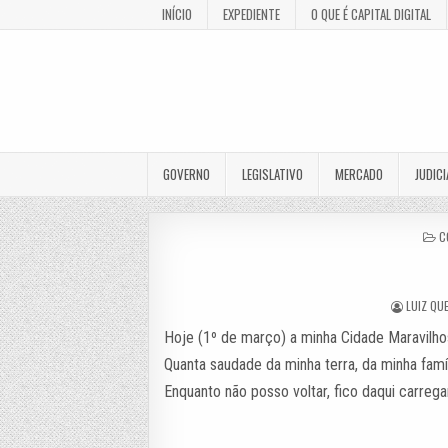
INÍCIO
EXPEDIENTE
O QUE É CAPITAL DIGITAL
GOVERNO
LEGISLATIVO
MERCADO
JUDICI
P
C
I
LUIZ QU
Hoje (1º de março) a minha Cidade Maravilho
Quanta saudade da minha terra, da minha famí
Enquanto não posso voltar, fico daqui carre