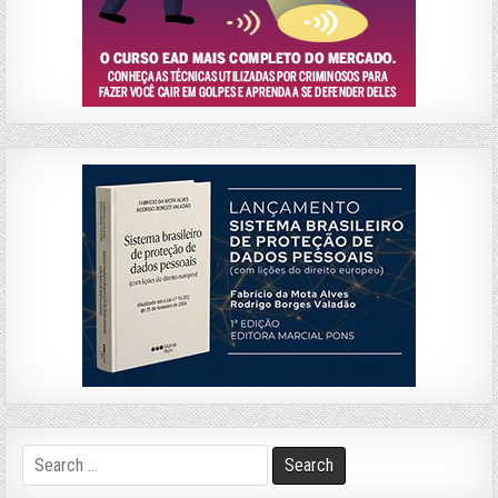
Search
for: