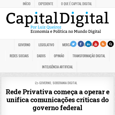
INÍCIO
EXPEDIENTE
O QUE É CAPITAL DIGITAL
GOVERNO
LEGISLATIVO
MERCADO
JUDICIÁRIO
REDES SOCIAIS
DADOS
OPINIÃO
TRANSFORMAÇÃO DIGITAL
INTELIGÊNCIA ARTIFICIAL
POSTED
GOVERNO
,
SOBERANIA DIGITAL
IN
Rede Privativa começa a operar e
unifica comunicações críticas do
governo federal