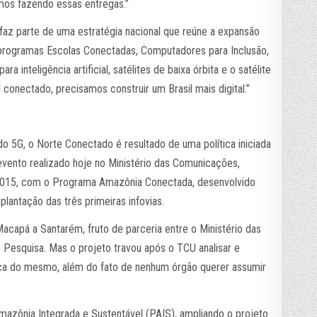
amos fazendo essas entregas.”
faz parte de uma estratégia nacional que reúne a expansão
 programas Escolas Conectadas, Computadores para Inclusão,
ra inteligência artificial, satélites de baixa órbita e o satélite
l conectado, precisamos construir um Brasil mais digital.”
o 5G, o Norte Conectado é resultado de uma política iniciada
vento realizado hoje no Ministério das Comunicações,
m 2015, com o Programa Amazônia Conectada, desenvolvido
plantação das três primeiras infovias.
Macapá a Santarém, fruto de parceria entre o Ministério das
Pesquisa. Mas o projeto travou após o TCU analisar e
ança do mesmo, além do fato de nenhum órgão querer assumir
azônia Integrada e Sustentável (PAIS), ampliando o projeto