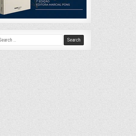
arch
r: