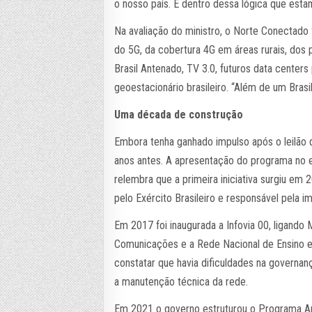
o nosso país. É dentro dessa lógica que est
Na avaliação do ministro, o Norte Conectado 
do 5G, da cobertura 4G em áreas rurais, dos
Brasil Antenado, TV 3.0, futuros data centers pa
geoestacionário brasileiro. “Além de um Brasi
Uma década de construção
Embora tenha ganhado impulso após o leilão d
anos antes. A apresentação do programa no e
relembra que a primeira iniciativa surgiu e
pelo Exército Brasileiro e responsável pela im
Em 2017 foi inaugurada a Infovia 00, ligando 
Comunicações e a Rede Nacional de Ensino e 
constatar que havia dificuldades na govern
a manutenção técnica da rede.
Em 2021 o governo estruturou o Programa Am