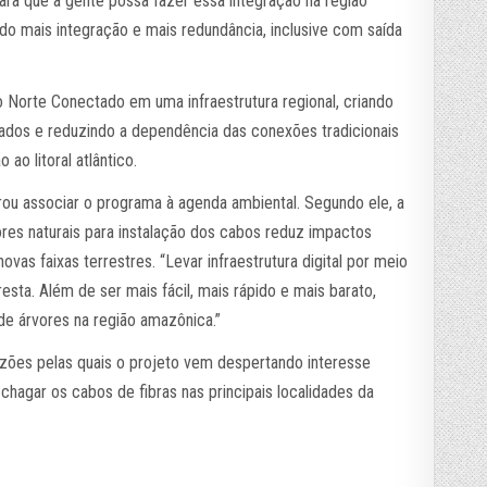
ara que a gente possa fazer essa integração na região
ndo mais integração e mais redundância, inclusive com saída
 o Norte Conectado em uma infraestrutura regional, criando
dados e reduzindo a dependência das conexões tradicionais
ao litoral atlântico.
u associar o programa à agenda ambiental. Segundo ele, a
res naturais para instalação dos cabos reduz impactos
as faixas terrestres. “Levar infraestrutura digital por meio
resta. Além de ser mais fácil, mais rápido e mais barato,
de árvores na região amazônica.”
azões pelas quais o projeto vem despertando interesse
 chagar os cabos de fibras nas principais localidades da