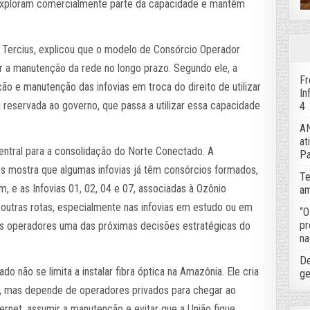
 exploram comercialmente parte da capacidade e mantêm
Tercius, explicou que o modelo de Consórcio Operador
r a manutenção da rede no longo prazo. Segundo ele, a
Fr
ão e manutenção das infovias em troca do direito de utilizar
In
a reservada ao governo, que passa a utilizar essa capacidade
4
AN
at
ntral para a consolidação do Norte Conectado. A
Pa
s mostra que algumas infovias já têm consórcios formados,
Te
, e as Infovias 01, 02, 04 e 07, associadas à Ozônio
am
outras rotas, especialmente nas infovias em estudo ou em
“O
pr
os operadores uma das próximas decisões estratégicas do
na
De
 não se limita a instalar fibra óptica na Amazônia. Ele cria
ge
de, mas depende de operadores privados para chegar ao
nternet, assumir a manutenção e evitar que a União fique