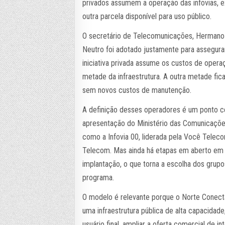
privados assumem a operação das infovias,
outra parcela disponível para uso público.
O secretário de Telecomunicações, Hermano 
Neutro foi adotado justamente para assegura
iniciativa privada assume os custos de operaç
metade da infraestrutura. A outra metade fic
sem novos custos de manutenção.
A definição desses operadores é um ponto ce
apresentação do Ministério das Comunicaçõe
como a Infovia 00, liderada pela Você Telecom
Telecom. Mas ainda há etapas em aberto em 
implantação, o que torna a escolha dos grup
programa.
O modelo é relevante porque o Norte Conectado
uma infraestrutura pública de alta capacida
usuário final, ampliar a oferta comercial de i