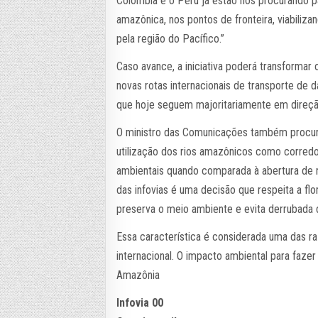
Colômbia e o Peru já estão nos procurando p
amazônica, nos pontos de fronteira, viabiliza
pela região do Pacífico.”
Caso avance, a iniciativa poderá transformar
novas rotas internacionais de transporte de 
que hoje seguem majoritariamente em direção 
O ministro das Comunicações também procuro
utilização dos rios amazônicos como corredo
ambientais quando comparada à abertura de nov
das infovias é uma decisão que respeita a flo
preserva o meio ambiente e evita derrubada 
Essa característica é considerada uma das r
internacional. O impacto ambiental para fazer
Amazônia
Infovia 00