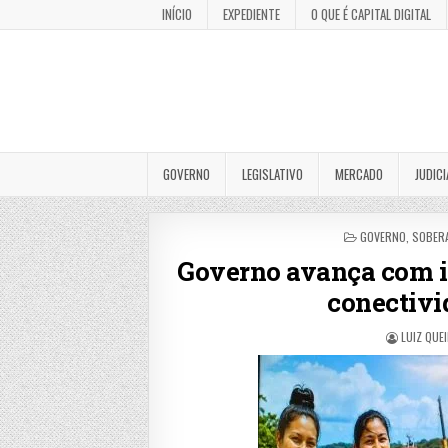
INÍCIO
EXPEDIENTE
O QUE É CAPITAL DIGITAL
GOVERNO
LEGISLATIVO
MERCADO
JUDICI
POSTED
GOVERNO
,
SOBERA
IN
Governo avança com in
conectiv
LUIZ QUE