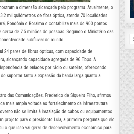
mostram a dimensão alcançada pelo programa. Atualmente, o
,2 mil quilômetros de fibra óptica, atende 70 localidades
ará, Rondônia e Roraima e contabiliza mais de 900 pontos
e cerca de 7,5 milhões de pessoas. Segundo o Ministério das
Se
conectividade subfluvial do mundo.
fo
i 24 pares de fibras ópticas, com capacidade de
ibra, alcançando capacidade agregada de 96 Tbps. A
a dependência de enlaces por rádio ou satélite, oferecendo
 de suportar tanto a expansão da banda larga quanto a
tro das Comunicações, Frederico de Siqueira Filho, afirmou
ica mais ampla voltada ao fortalecimento da infraestrutura
o governo não se limita à instalação de cabos ou equipamentos
 projeto para o presidente Lula, a primeira pergunta que ele
 ou o que isso vai gerar de desenvolvimento econômico para