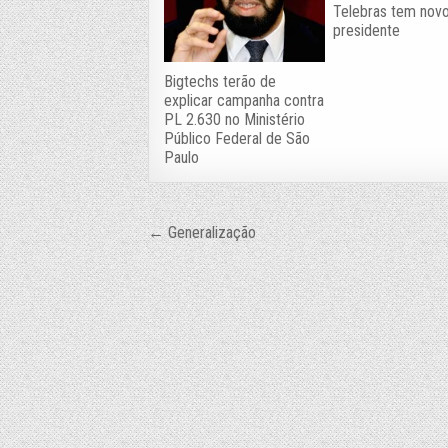
Telebras tem nov
presidente
Bigtechs terão de
explicar campanha contra
PL 2.630 no Ministério
Público Federal de São
Paulo
Navegação
← Generalização
de
Post