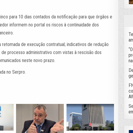
.
cinco para 10 dias contados da notificação para que órgãos e
edor informem no portal os riscos à continuidade dos
anceiro.
Te
am
ou retomada de execução contratual; indicativos de redução
“O
 de processo administrativo com vistas à rescisão dos
pr
comunicados neste novo prazo.
na
De
ada no Serpro.
ge
FN
co
A
Se
em