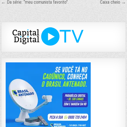
Navegação
← Da série: “meu comunista favorito”.
Caixa cheio →
de
Post