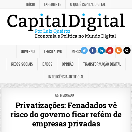
INÍCIO
EXPEDIENTE
O QUE É CAPITAL DIGITAL
GOVERNO
LEGISLATIVO
MERCADO
JUDICIÁRIO
REDES SOCIAIS
DADOS
OPINIÃO
TRANSFORMAÇÃO DIGITAL
INTELIGÊNCIA ARTIFICIAL
POSTED
MERCADO
IN
Privatizações: Fenadados vê
risco do governo ficar refém de
empresas privadas