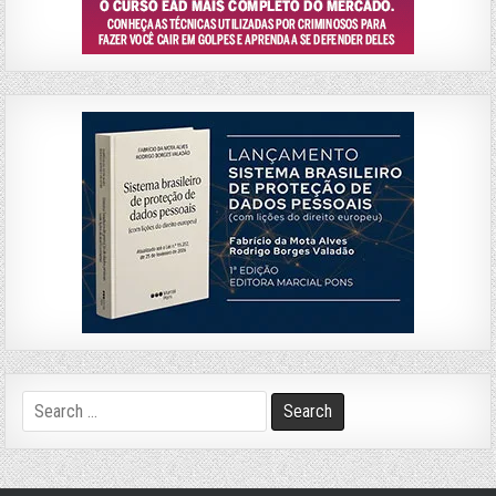
Search
for: