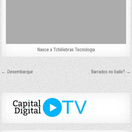
Nasce a Tchêlebras Tecnologia
Navegação
← Desembarque
Barrados no baile? →
de
Post