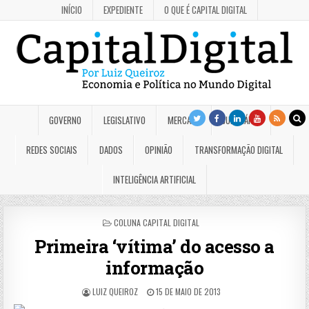
INÍCIO
EXPEDIENTE
O QUE É CAPITAL DIGITAL
GOVERNO
LEGISLATIVO
MERCADO
JUDICIÁRIO
REDES SOCIAIS
DADOS
OPINIÃO
TRANSFORMAÇÃO DIGITAL
INTELIGÊNCIA ARTIFICIAL
POSTED
COLUNA CAPITAL DIGITAL
IN
Primeira ‘vítima’ do acesso a
informação
LUIZ QUEIROZ
15 DE MAIO DE 2013