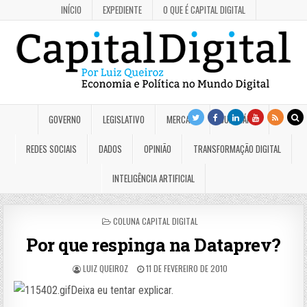
INÍCIO
EXPEDIENTE
O QUE É CAPITAL DIGITAL
GOVERNO
LEGISLATIVO
MERCADO
JUDICIÁRIO
REDES SOCIAIS
DADOS
OPINIÃO
TRANSFORMAÇÃO DIGITAL
INTELIGÊNCIA ARTIFICIAL
POSTED
COLUNA CAPITAL DIGITAL
IN
Por que respinga na Dataprev?
LUIZ QUEIROZ
11 DE FEVEREIRO DE 2010
Deixa eu tentar explicar.