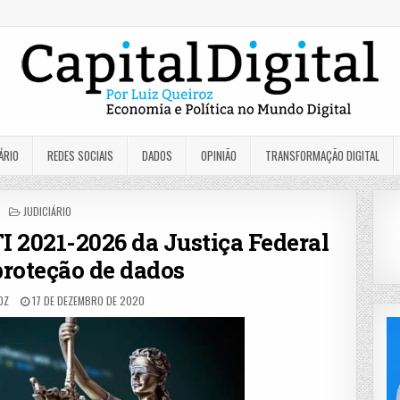
ÁRIO
REDES SOCIAIS
DADOS
OPINIÃO
TRANSFORMAÇÃO DIGITAL
POSTED
JUDICIÁRIO
IN
TI 2021-2026 da Justiça Federal
proteção de dados
OZ
17 DE DEZEMBRO DE 2020