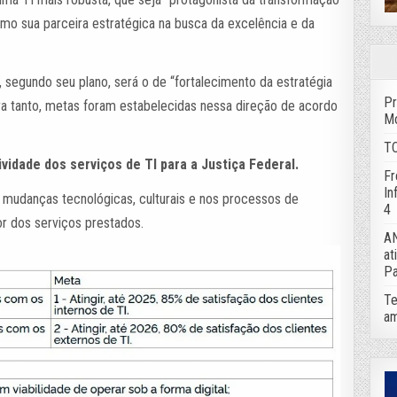
como sua parceira estratégica na busca da excelência e da
, segundo seu plano, será o de “fortalecimento da estratégia
Pr
ra tanto, metas foram estabelecidas nessa direção de acordo
Mo
TC
vidade dos serviços de TI para a Justiça Federal.
Fr
In
r mudanças tecnológicas, culturais e nos processos de
4
or dos serviços prestados.
AN
at
Pa
Te
am