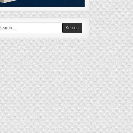
arch
r: