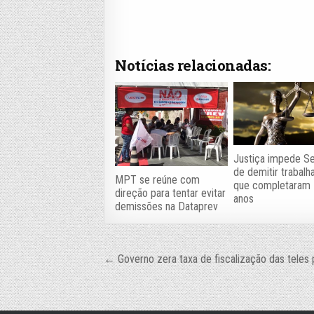
Notícias relacionadas:
Justiça impede S
de demitir trabal
MPT se reúne com
que completaram
direção para tentar evitar
anos
demissões na Dataprev
Navegação
← Governo zera taxa de fiscalização das teles 
de