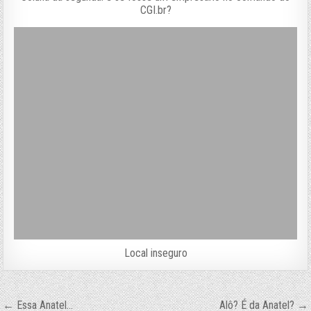
CGI.br?
Local inseguro
Navegação
← Essa Anatel…
Alô? É da Anatel? →