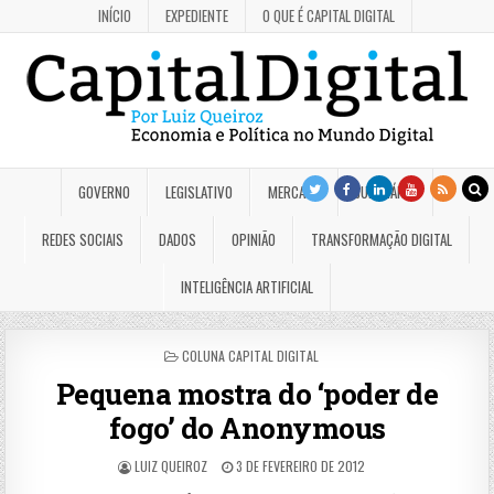
INÍCIO
EXPEDIENTE
O QUE É CAPITAL DIGITAL
GOVERNO
LEGISLATIVO
MERCADO
JUDICIÁRIO
REDES SOCIAIS
DADOS
OPINIÃO
TRANSFORMAÇÃO DIGITAL
INTELIGÊNCIA ARTIFICIAL
POSTED
COLUNA CAPITAL DIGITAL
IN
Pequena mostra do ‘poder de
fogo’ do Anonymous
LUIZ QUEIROZ
3 DE FEVEREIRO DE 2012