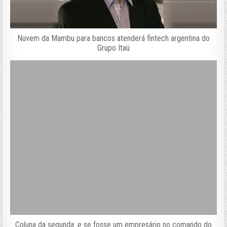
Nuvem da Mambu para bancos atenderá fintech argentina do
Grupo Itaú
Coluna da segunda: e se fosse um empresário no comando do