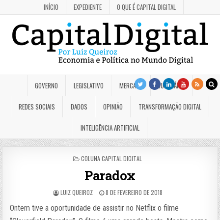
INÍCIO
EXPEDIENTE
O QUE É CAPITAL DIGITAL
GOVERNO
LEGISLATIVO
MERCADO
JUDICIÁRIO
REDES SOCIAIS
DADOS
OPINIÃO
TRANSFORMAÇÃO DIGITAL
INTELIGÊNCIA ARTIFICIAL
POSTED
COLUNA CAPITAL DIGITAL
IN
Paradox
LUIZ QUEIROZ
8 DE FEVEREIRO DE 2018
Ontem tive a oportunidade de assistir no Netflix o filme