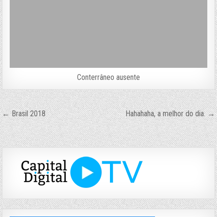
Conterrâneo ausente
Navegação
← Brasil 2018
Hahahaha, a melhor do dia. →
de
Post