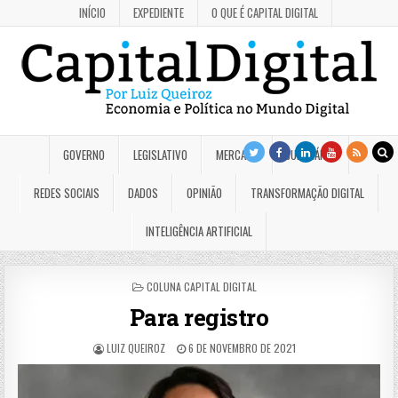
INÍCIO
EXPEDIENTE
O QUE É CAPITAL DIGITAL
GOVERNO
LEGISLATIVO
MERCADO
JUDICIÁRIO
REDES SOCIAIS
DADOS
OPINIÃO
TRANSFORMAÇÃO DIGITAL
INTELIGÊNCIA ARTIFICIAL
POSTED
COLUNA CAPITAL DIGITAL
IN
Para registro
LUIZ QUEIROZ
6 DE NOVEMBRO DE 2021