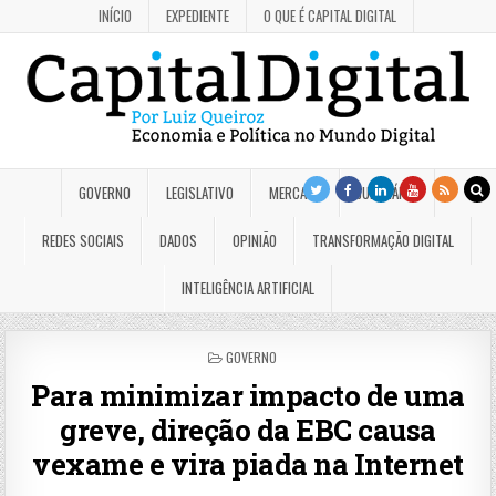
INÍCIO
EXPEDIENTE
O QUE É CAPITAL DIGITAL
GOVERNO
LEGISLATIVO
MERCADO
JUDICIÁRIO
REDES SOCIAIS
DADOS
OPINIÃO
TRANSFORMAÇÃO DIGITAL
INTELIGÊNCIA ARTIFICIAL
POSTED
GOVERNO
IN
Para minimizar impacto de uma
greve, direção da EBC causa
vexame e vira piada na Internet