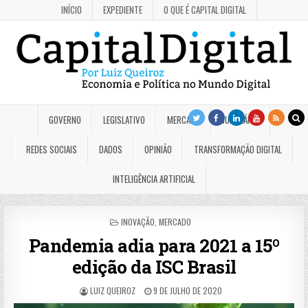
INÍCIO
EXPEDIENTE
O QUE É CAPITAL DIGITAL
GOVERNO
LEGISLATIVO
MERCADO
JUDICIÁRIO
REDES SOCIAIS
DADOS
OPINIÃO
TRANSFORMAÇÃO DIGITAL
INTELIGÊNCIA ARTIFICIAL
POSTED
INOVAÇÃO
,
MERCADO
IN
Pandemia adia para 2021 a 15º
edição da ISC Brasil
LUIZ QUEIROZ
9 DE JULHO DE 2020