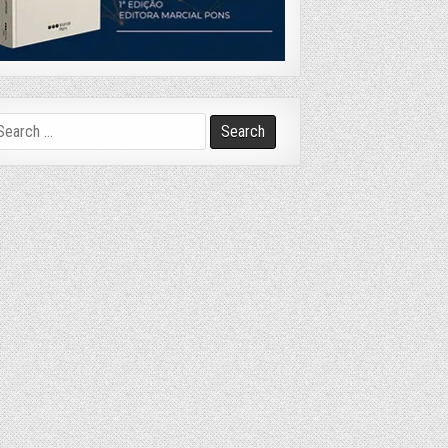
arch
r: