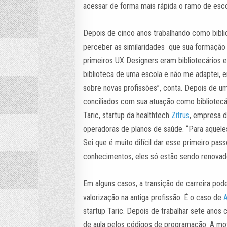
acessar de forma mais rápida o ramo de escol
Depois de cinco anos trabalhando como bibli
perceber as similaridades que sua formação 
primeiros UX Designers eram bibliotecários e 
biblioteca de uma escola e não me adaptei, e
sobre novas profissões”, conta. Depois de u
conciliados com sua atuação como bibliotecá
Taric, startup da healthtech
Zitrus
, empresa d
operadoras de planos de saúde. “Para aquele
Sei que é muito difícil dar esse primeiro pas
conhecimentos, eles só estão sendo renovad
Em alguns casos, a transição de carreira pod
valorização na antiga profissão. É o caso de
A
startup Taric. Depois de trabalhar sete anos
de aula pelos códigos de programação. A mo