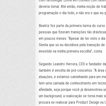
com tecnologia. Entrei em contato com difere
deveria tomar. Até então, minha noção de tra
programação o dia todo, e não era o que eu qu
Beatriz fez parte da primeira turma do curs
pessoas que fizeram transições tão drástica
em poucos meses. “Apesar de ter visto o dia 
Sentia que se eu decidisse pela transição de 
investido na minha primeira escolha”, conta.
Segundo Leandro Herrera, CEO e fundador da T
também é envolta de pré-conceitos. “A área d
atuações, e estamos caminhando para um mer
tem uma camada de conhecimento em tecnolog
afinidade, seja porque você já desenvolveu 
um background, a realocação se torna mais s
procura se realocar para Product Design ou 