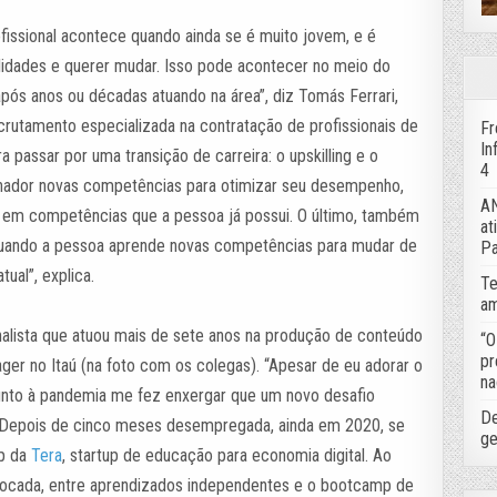
ofissional acontece quando ainda se é muito jovem, e é
idades e querer mudar. Isso pode acontecer no meio do
ós anos ou décadas atuando na área”, diz Tomás Ferrari,
crutamento especializada na contratação de profissionais de
Fr
In
a passar por uma transição de carreira: o upskilling e o
4
abalhador novas competências para otimizar seu desempenho,
AN
a em competências que a pessoa já possui. O último, também
at
quando a pessoa aprende novas competências para mudar de
Pa
tual”, explica.
Te
am
rnalista que atuou mais de sete anos na produção de conteúdo
“O
pr
ger no Itaú (na foto com os colegas). “Apesar de eu adorar o
na
junto à pandemia me fez enxergar que um novo desafio
De
z. Depois de cinco meses desempregada, ainda em 2020, se
ge
ip da
Tera
, startup de educação para economia digital. Ao
locada, entre aprendizados independentes e o bootcamp de