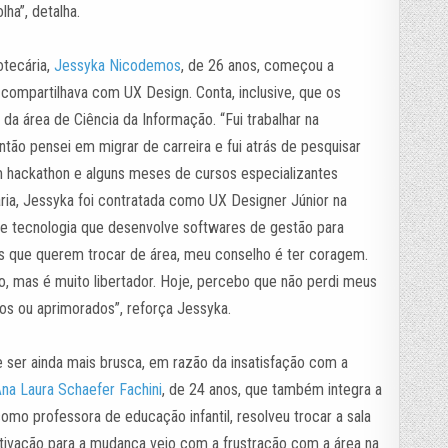
ha”, detalha.
otecária,
Jessyka Nicodemos
, de 26 anos, começou a
compartilhava com UX Design. Conta, inclusive, que os
da área de Ciência da Informação. “Fui trabalhar na
ntão pensei em migrar de carreira e fui atrás de pesquisar
m hackathon e alguns meses de cursos especializantes
ria, Jessyka foi contratada como UX Designer Júnior na
e tecnologia que desenvolve softwares de gestão para
s que querem trocar de área, meu conselho é ter coragem.
so, mas é muito libertador. Hoje, percebo que não perdi meus
os ou aprimorados”, reforça Jessyka.
e ser ainda mais brusca, em razão da insatisfação com a
na Laura Schaefer Fachini
, de 24 anos, que também integra a
 como professora de educação infantil,
resolveu trocar a sala
tivação para a mudança veio com a frustração com a área na