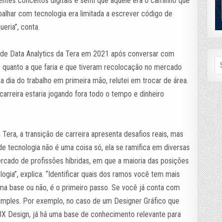
ntes conceitos digitais e senti que aquele era o caminho que
balhar com tecnologia era limitada a escrever código de
eria”, conta.
o de Data Analytics da Tera em 2021 após conversar com
Se
s quanto a que faria e que tiveram recolocação no mercado
fo
a dia do trabalho em primeira mão, relutei em trocar de área.
carreira estaria jogando fora todo o tempo e dinheiro
era, a transição de carreira apresenta desafios reais, mas
e tecnologia não é uma coisa só, ela se ramifica em diversas
cado de profissões híbridas, em que a maioria das posições
ia”, explica. “Identificar quais dos ramos você tem mais
uma base ou não, é o primeiro passo. Se você já conta com
imples. Por exemplo, no caso de um Designer Gráfico que
UX Design, já há uma base de conhecimento relevante para