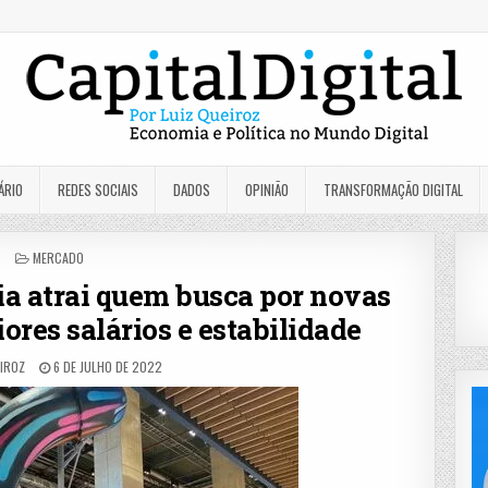
ÁRIO
REDES SOCIAIS
DADOS
OPINIÃO
TRANSFORMAÇÃO DIGITAL
POSTED
MERCADO
IN
a atrai quem busca por novas
ores salários e estabilidade
EIROZ
6 DE JULHO DE 2022