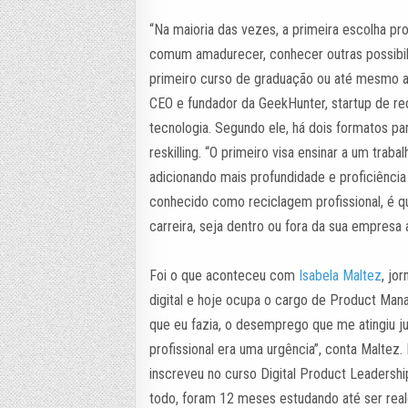
“Na maioria das vezes, a primeira escolha pr
comum amadurecer, conhecer outras possibil
primeiro curso de graduação ou até mesmo ap
CEO e fundador da GeekHunter, startup de re
tecnologia. Segundo ele, há dois formatos par
reskilling. “O primeiro visa ensinar a um tr
adicionando mais profundidade e proficiênci
conhecido como reciclagem profissional, é 
carreira, seja dentro ou fora da sua empresa a
Foi o que aconteceu com
Isabela Maltez
, jo
digital e hoje ocupa o cargo de Product Mana
que eu fazia, o desemprego que me atingiu 
profissional era uma urgência”, conta Malte
inscreveu no curso Digital Product Leadersh
todo, foram 12 meses estudando até ser rea