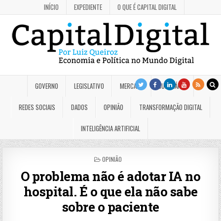
INÍCIO
EXPEDIENTE
O QUE É CAPITAL DIGITAL
GOVERNO
LEGISLATIVO
MERCADO
JUDICIÁRIO
REDES SOCIAIS
DADOS
OPINIÃO
TRANSFORMAÇÃO DIGITAL
INTELIGÊNCIA ARTIFICIAL
POSTED
OPINIÃO
IN
O problema não é adotar IA no
hospital. É o que ela não sabe
sobre o paciente