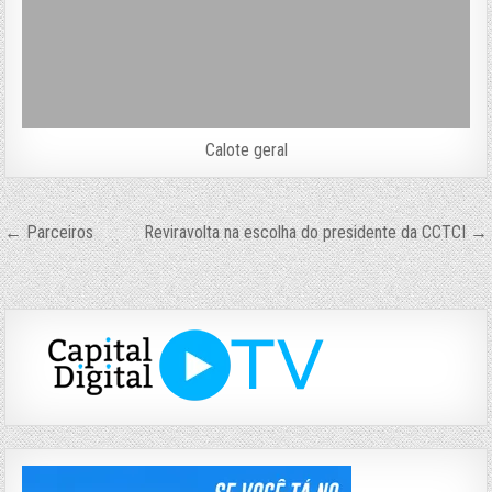
Calote geral
Navegação
← Parceiros
Reviravolta na escolha do presidente da CCTCI →
de
Post