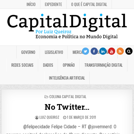
INÍCIO
EXPEDIENTE
O QUE É CAPITAL DIGITAL
GOVERNO
LEGISLATIVO
MERCADO
JUDICIÁRIO
REDES SOCIAIS
DADOS
OPINIÃO
TRANSFORMAÇÃO DIGITAL
INTELIGÊNCIA ARTIFICIAL
POSTED
COLUNA CAPITAL DIGITAL
IN
No Twitter…
LUIZ QUEIROZ
1 DE MARÇO DE 2011
@felipecidade Felipe Cidade – RT @jovemnerd: O