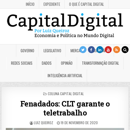
INÍCIO
EXPEDIENTE
O QUE É CAPITAL DIGITAL
GOVERNO
LEGISLATIVO
MERCADO
JUDICIÁRIO
REDES SOCIAIS
DADOS
OPINIÃO
TRANSFORMAÇÃO DIGITAL
INTELIGÊNCIA ARTIFICIAL
POSTED
COLUNA CAPITAL DIGITAL
IN
Fenadados: CLT garante o
teletrabalho
LUIZ QUEIROZ
19 DE NOVEMBRO DE 2020