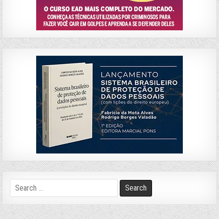
Search
for: