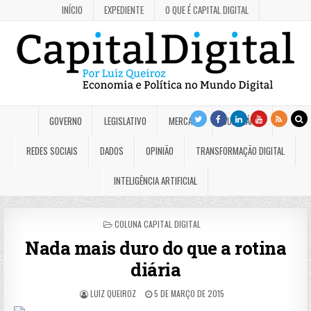
INÍCIO
EXPEDIENTE
O QUE É CAPITAL DIGITAL
GOVERNO
LEGISLATIVO
MERCADO
JUDICIÁRIO
REDES SOCIAIS
DADOS
OPINIÃO
TRANSFORMAÇÃO DIGITAL
INTELIGÊNCIA ARTIFICIAL
POSTED
COLUNA CAPITAL DIGITAL
IN
Nada mais duro do que a rotina
diária
LUIZ QUEIROZ
5 DE MARÇO DE 2015