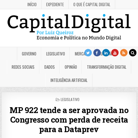
INÍCIO
EXPEDIENTE
O QUE É CAPITAL DIGITAL
GOVERNO
LEGISLATIVO
MERCADO
JUDICIÁRIO
REDES SOCIAIS
DADOS
OPINIÃO
TRANSFORMAÇÃO DIGITAL
INTELIGÊNCIA ARTIFICIAL
POSTED
LEGISLATIVO
IN
MP 922 tende a ser aprovada no
Congresso com perda de receita
para a Dataprev