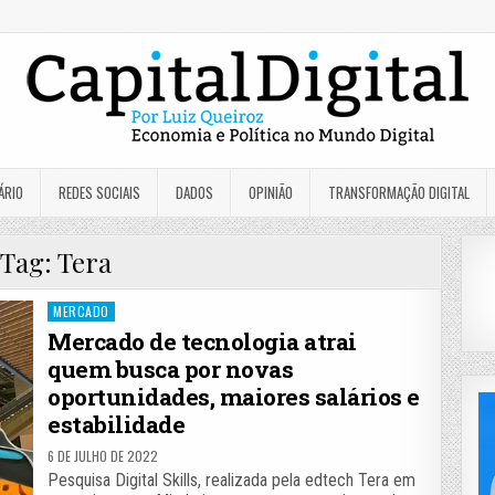
ÁRIO
REDES SOCIAIS
DADOS
OPINIÃO
TRANSFORMAÇÃO DIGITAL
Tag:
Tera
Posted
MERCADO
in
Mercado de tecnologia atrai
quem busca por novas
oportunidades, maiores salários e
estabilidade
6 DE JULHO DE 2022
Pesquisa Digital Skills, realizada pela edtech Tera em