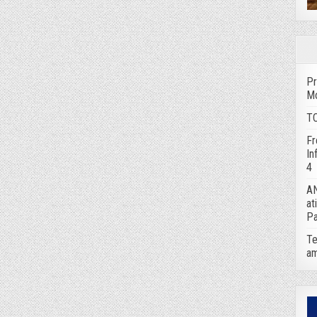
Pr
Mo
TC
Fr
In
4
AN
at
Pa
Te
am