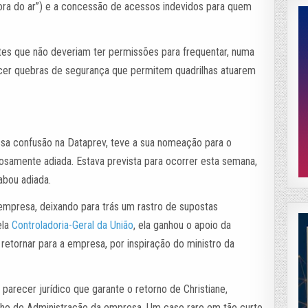
fora do ar”) e a concessão de acessos indevidos para quem
tes que não deveriam ter permissões para frequentar, numa
ecer quebras de segurança que permitem quadrilhas atuarem
essa confusão na Dataprev, teve a sua nomeação para o
iosamente adiada. Estava prevista para ocorrer esta semana,
abou adiada.
empresa, deixando para trás um rastro de supostas
ela
Controladoria-Geral da União
, ela ganhou o apoio da
retornar para a empresa, por inspiração do ministro da
arecer jurídico que garante o retorno de Christiane,
elho de Administração da empresa. Um caso raro em tão curto