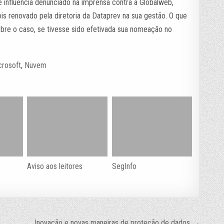
de influência denunciado na imprensa contra a Globalweb,
s renovado pela diretoria da Dataprev na sua gestão. O que
 sobre o caso, se tivesse sido efetivada sua nomeação no
crosoft
,
Nuvem
Aviso aos leitores
SegInfo
Inovação e novas maneiras de proteção de dados →