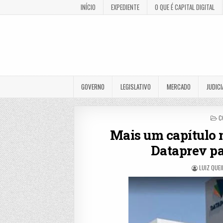
INÍCIO
EXPEDIENTE
O QUE É CAPITAL DIGITAL
GOVERNO
LEGISLATIVO
MERCADO
JUDICI
P
C
I
Mais um capítulo 
Dataprev p
LUIZ QUE