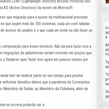
usuários LDAP (Lightweight Directory Access Protocol) nos
ta AD (Activy Directory) da nuvem da Microsoft.
aprev que migrarão para a nuvem da multinacional precisam
ma-se que sejam mais de 700 sistemas, cada um com tabelas
Fr
l de acesso do usuário e o que cada um pode ou não fazer ao
In
4
AN
 computação para esses técnicos. Não dá para fazer isso a
at
ais migrações de plataformas teriam ocorrido em prazos que
Pa
as a Dataprev quer fazer isso agora em poucos meses por
Te
am
“O
ainda tem de dedicar parte do seu tempo para prestar
pr
de enfrentar desafios diários que a pandemia do Coronavírus
na
 Ministério da Saúde, ao Ministério da Cidadania, além da
De
ge
ita na correria poderão ser a