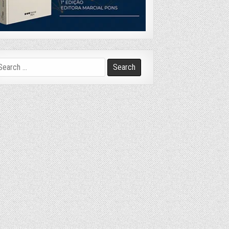
arch
r: