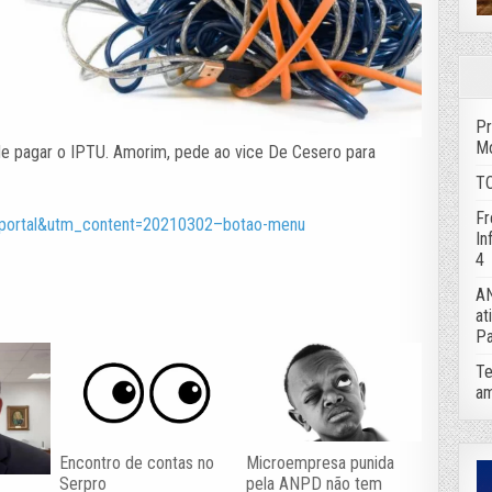
Pr
Mo
e pagar o IPTU. Amorim, pede ao vice De Cesero para
TC
Fr
ce=portal&utm_content=20210302–botao-menu
In
4
AN
at
Pa
Te
am
Encontro de contas no
Microempresa punida
Serpro
pela ANPD não tem