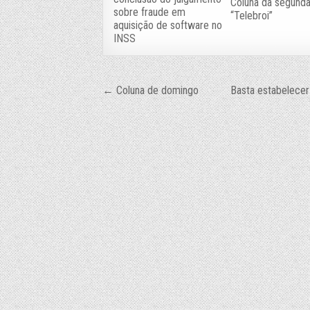
Coluna da segunda
sobre fraude em
“Telebroi”
aquisição de software no
INSS
Navegação
← Coluna de domingo
Basta estabelecer 
de
Post