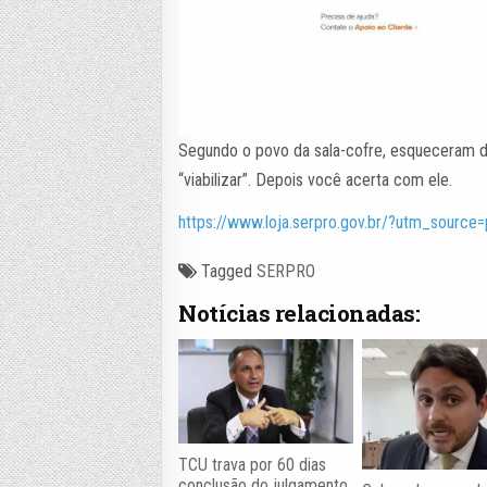
Segundo o povo da sala-cofre, esqueceram d
“viabilizar”. Depois você acerta com ele.
https://www.loja.serpro.gov.br/?utm_sour
Tagged
SERPRO
Notícias relacionadas:
TCU trava por 60 dias
conclusão do julgamento