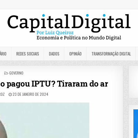
ÁRIO
REDES SOCIAIS
DADOS
OPINIÃO
TRANSFORMAÇÃO DIGITAL
POSTED
GOVERNO
IN
ão pagou IPTU? Tiraram do ar
ROZ
23 DE JANEIRO DE 2024