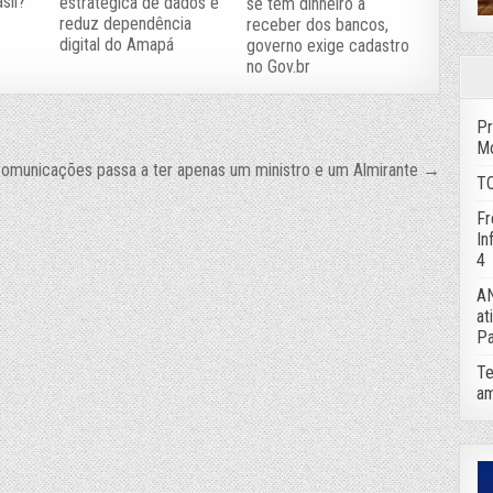
sil?
estratégica de dados e
se tem dinheiro a
reduz dependência
receber dos bancos,
digital do Amapá
governo exige cadastro
no Gov.br
Pr
Mo
 Comunicações passa a ter apenas um ministro e um Almirante →
TC
Fr
In
4
AN
at
Pa
Te
am