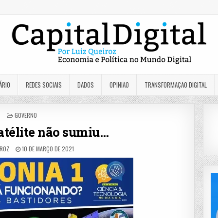
ÁRIO
REDES SOCIAIS
DADOS
OPINIÃO
TRANSFORMAÇÃO DIGITAL
POSTED
GOVERNO
IN
satélite não sumiu…
IROZ
10 DE MARÇO DE 2021