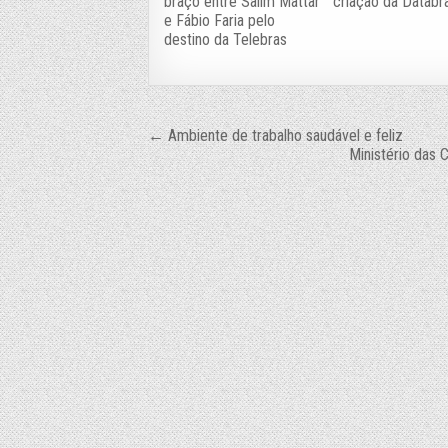
braço entre Salim Mattar
criação da Databra
e Fábio Faria pelo
destino da Telebras
Navegação
← Ambiente de trabalho saudável e feliz
Ministério das
de
Post